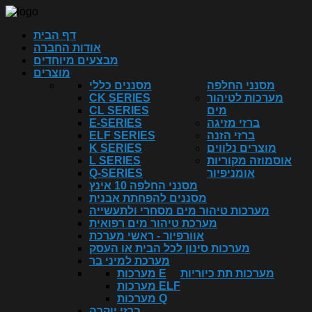
דף הבית
אודות החברה
מבצעים מיוחדים
מוצרים
מסנני החלפה
מסננים כללי
מערכות לטיהור
CK SERIES
מים
CL SERIES
ברזי מזיגה
E-SERIES
ברזי הזנה
ELF SERIES
מוצרים נלווים
K SERIES
אוסמוזה מקוריות
L SERIES
אומניפיור
Q-SERIES
מסנני החלפה 10 אינץ
מסננים להפחתת אבנית
מערכות טיהור מים מסחרי ולתעשייה
מערכת טיהור מים רפואית
אוורפיור - ראשי מערכת
מערכות סינון לכל הבית או העסק
מערכת למיני בר
מערכות תת כיוריות
מערכות E
מערכות ELF
מערכות Q
ברזי יוקרה