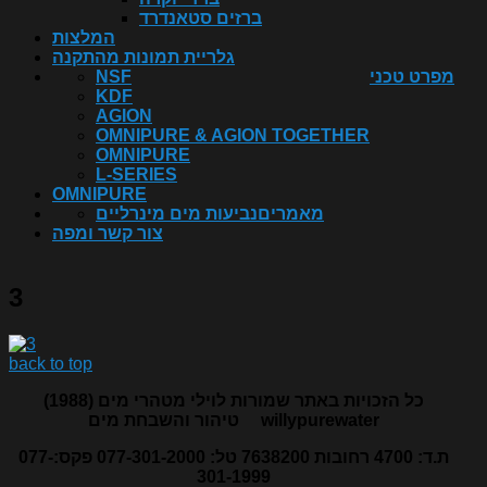
ברזים סטאנדרד
המלצות
גלריית תמונות מהתקנה
מפרט טכני
NSF
KDF
AGION
OMNIPURE & AGION TOGETHER
OMNIPURE
L-SERIES
OMNIPURE
מאמרים
נביעות מים מינרליים
צור קשר ומפה
3
back to top
כל הזכויות באתר שמורות לוילי מטהרי מים (1988)
willypurewater
טיהור והשבחת מים
ת.ד: 4700 רחובות 7638200 טל: 077-301-2000 פקס:077-
301-1999