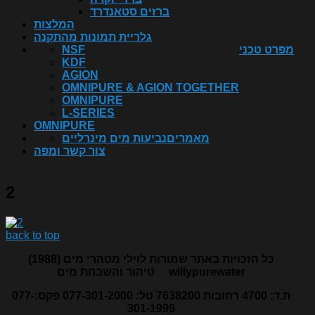
ברזים סטאנדרד
המלצות
גלריית תמונות מהתקנה
מפרט טכני
NSF
KDF
AGION
OMNIPURE & AGION TOGETHER
OMNIPURE
L-SERIES
OMNIPURE
מאמרים
נביעות מים מינרליים
צור קשר ומפה
2
back to top
כל הזכויות באתר שמורות לוילי מטהרי מים (1988)
willypurewater
טיהור והשבחת מים
ת.ד: 4700 רחובות 7638200 טל: 077-301-2000 פקס:077-
301-1999