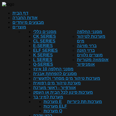
דף הבית
אודות החברה
מבצעים מיוחדים
מוצרים
מסנני החלפה
מסננים כללי
מערכות לטיהור
CK SERIES
מים
CL SERIES
ברזי מזיגה
E-SERIES
ברזי הזנה
ELF SERIES
מוצרים נלווים
K SERIES
אוסמוזה מקוריות
L SERIES
אומניפיור
Q-SERIES
מסנני החלפה 10 אינץ
מסננים להפחתת אבנית
מערכות טיהור מים מסחרי ולתעשייה
מערכת טיהור מים רפואית
אוורפיור - ראשי מערכת
מערכות סינון לכל הבית או העסק
מערכת למיני בר
מערכות תת כיוריות
מערכות E
מערכות ELF
מערכות Q
ברזי יוקרה