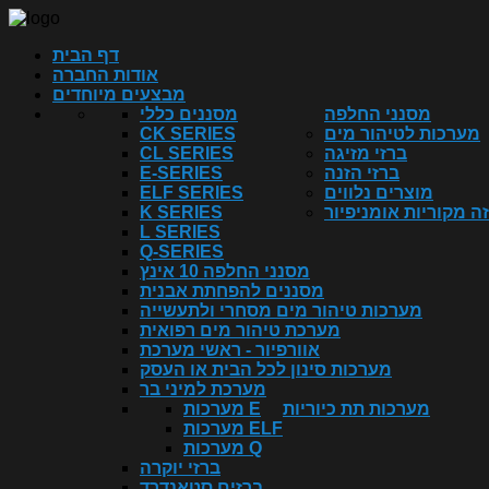
דף הבית
אודות החברה
מבצעים מיוחדים
מסנני החלפה
מסננים כללי
מערכות לטיהור מים
CK SERIES
ברזי מזיגה
CL SERIES
ברזי הזנה
E-SERIES
מוצרים נלווים
ELF SERIES
ה מקוריות אומניפיור
K SERIES
L SERIES
Q-SERIES
מסנני החלפה 10 אינץ
מסננים להפחתת אבנית
מערכות טיהור מים מסחרי ולתעשייה
מערכת טיהור מים רפואית
אוורפיור - ראשי מערכת
מערכות סינון לכל הבית או העסק
מערכת למיני בר
מערכות תת כיוריות
מערכות E
מערכות ELF
מערכות Q
ברזי יוקרה
ברזים סטאנדרד