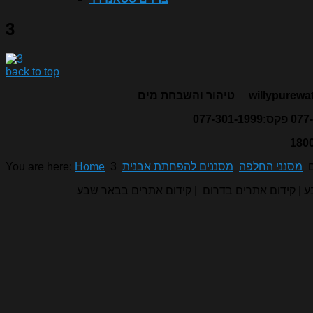
3
back to top
willypurewa
טיהור והשבחת מים
מסנני החלפה
מסננים להפחתת אבנית
3
Home
You are here:
בע | קידום אתרים בדרום | קידום אתרים בבאר שבע